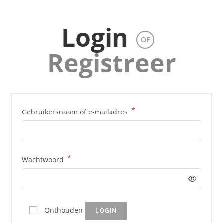
Ga
naar
Login
inhoud
OF
Registreer
*
Vereist
Gebruikersnaam of e-mailadres
*
Vereist
Wachtwoord
Onthouden
LOGIN