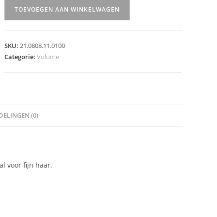
Thickening
TOEVOEGEN AAN WINKELWAGEN
Lotion
aantal
SKU:
21.0808.11.0100
Categorie:
Volume
ELINGEN (0)
l voor fijn haar.